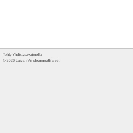
Tehty Yhdistysavaimella
©
2026 Laivan Viihdeammattilaiset