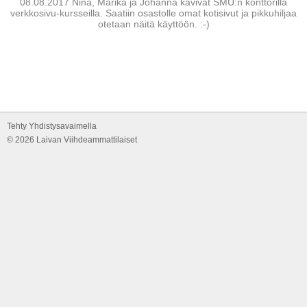
08.08.2017 Nina, Marika ja Johanna kävivät SMU:n konttorilla
verkkosivu-kursseilla. Saatiin osastolle omat kotisivut ja pikkuhiljaa
otetaan näitä käyttöön. :-)
Tehty Yhdistysavaimella
©
2026 Laivan Viihdeammattilaiset